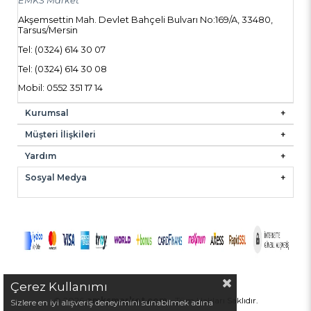
EMKS Market
Akşemsettin Mah. Devlet Bahçeli Bulvarı No:169/A, 33480,
Tarsus/Mersin
Tel: (0324) 614 30 07
Tel: (0324) 614 30 08
Mobil: 0552 351 17 14
Kurumsal
Müşteri İlişkileri
Yardım
Sosyal Medya
Çerez Kullanımı
© 2026
emksmarket.com
- Tüm Hakları Saklıdır.
Sizlere en iyi alışveriş deneyimini sunabilmek adına