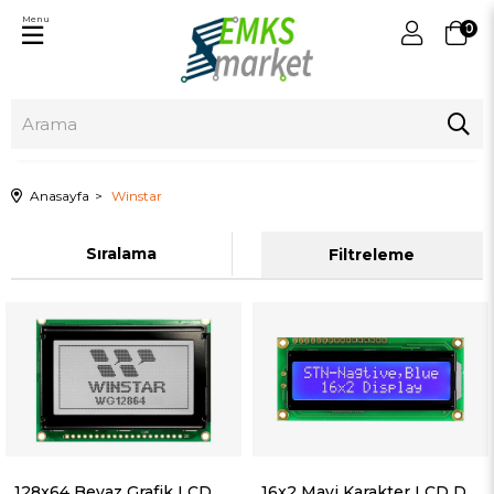
Menu
0
Anasayfa
Winstar
Sıralama
Filtreleme
128x64 Beyaz Grafik LCD Display - WG12864B-TFH-V#N
16x2 Mavi Karakter LCD Display - WH1602B-TMI-CT#