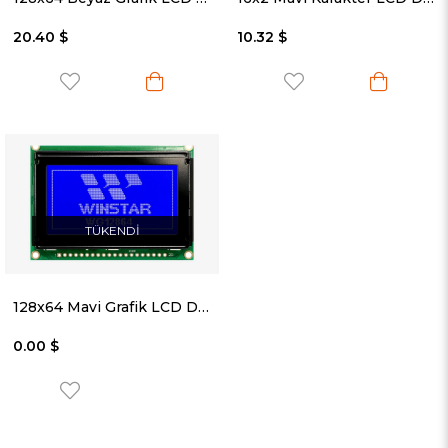
20.40 $
10.32 $
TÜKENDI
128x64 Mavi Grafik LCD Display - WG12864B-TMI-V#N
0.00 $