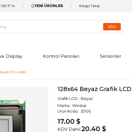
 351 17 14
YENİ ÜRÜNLER
Kargo Takip
ve Display
Kontrol Panoları
Sensörler
12864B-TFH-V#N
128x64 Beyaz Grafik LC
Grafik LCD - Beyaz
Marka
:
Winstar
(E101)
17.00 $
20.40 $
KDV Dahil