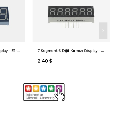
7 Segment 4 Dijit Yeşil Display - E1-4056CUG1 Ortak Katot Led
7 Segment 6 Dijit Kırmızı Display - CL6-3661CSR
2.40 $