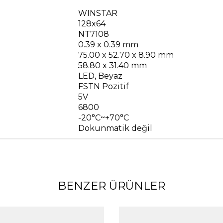
WINSTAR
128x64
NT7108
0.39 x 0.39 mm
75.00 x 52.70 x 8.90 mm
58.80 x 31.40 mm
LED, Beyaz
FSTN Pozitif
5V
6800
-20°C~+70°C
Dokunmatik değil
BENZER ÜRÜNLER