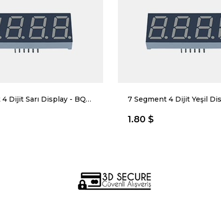
7 Segment 4 Dijit Sarı Display - BQ-N423RI Katot Led
1.80 $