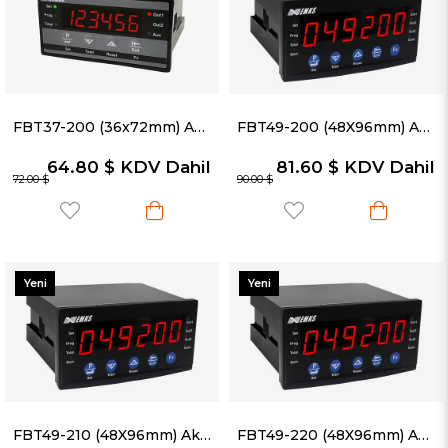
FBT37-200 (36x72mm) Akışkan Hız Ölçüm ve Miktar Sayma Cihazı
FBT49-200 (48X96mm) Akış Hızı Ölçüm Ve Miktar Sayma Cihazı- Debimetreler & Akış Ölçerler
64.80 $
KDV Dahil
81.60 $
KDV Dahil
72.00 $
90.00 $
Yeni
Yeni
Ürün
Ürün
FBT49-210 (48X96mm) Akış Hızı Ölçüm ve Miktar Sayma Cihazı (RS-485 Haberleşme, MODBUS ASCII/RTU)
FBT49-220 (48X96mm) Akış Hızı Ölçüm ve Miktar Sayma Cihazı (4...20mA Analog Çıkış)