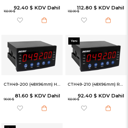
92.40 $
KDV Dahil
112.80 $
KDV Dahil
102.00 $
132.00 $
Yeni
Ürün
CTH49-200 (48X96mm) Hız Ölçüm ve Miktar Sayma Cihazı
CTH49-210 (48X96mm) RS-485 Modbus Haberleşmeli Hız Ölçüm ve Miktar Sayma Cihazı
81.60 $
KDV Dahil
92.40 $
KDV Dahil
90.00 $
102.00 $