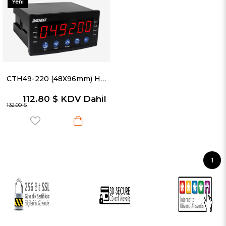
Yeni
Ürün
CTH49-220 (48X96mm) Hız Ölçüm ve Miktar Sayma Cihazı (4...20mA Analog Çıkış)
112.80 $
KDV Dahil
132.00 $
1