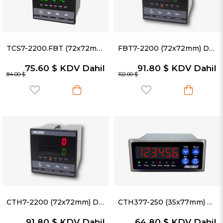
TCS7-2200.FBT (72x72mm) Debimetre & Akış Ölçer
FBT7-2200 (72x72mm) Debimetre
75.60 $
KDV Dahil
91.80 $
KDV Dahil
84.00 $
102.00 $
CTH7-2200 (72x72mm) Debimetre
CTH377-250 (35x77mm) Hız Ölçüm ve Miktar Sayma Cihazı - Debimetreler & Akış Ölçerler
91.80 $
KDV Dahil
64.80 $
KDV Dahil