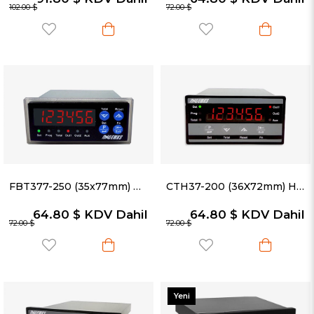
102.00 $
72.00 $
FBT377-250 (35x77mm) Hız Ölçüm ve Miktar Sayma Cihazı - Debimetre & Akış Ölçer
CTH37-200 (36X72mm) Hız Ölçüm ve Miktar Sayma Cihazı
64.80 $
KDV Dahil
64.80 $
KDV Dahil
72.00 $
72.00 $
Yeni
Ürün