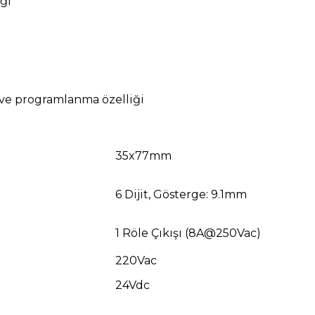
iği
 ve programlanma özelliği
35x77mm
6 Dijit, Gösterge: 9.1mm
1 Röle Çıkışı (8A@250Vac)
220Vac
24Vdc