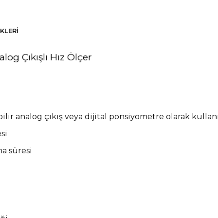
KLERI
log Çıkışlı
Hız Ölçer
bilir analog çıkış veya dijital ponsiyometre olarak kullanıl
si
ma süresi