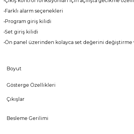
•Çıkış kontrol fonksiyonları için açılışta gecikme özell
•Farklı alarm seçenekleri
•Program giriş kilidi
•Set giriş kilidi
•Ön panel üzerinden kolayca set değerini değiştirme
Boyut
Gösterge Özellikleri
Çıkışlar
Besleme Gerilimi