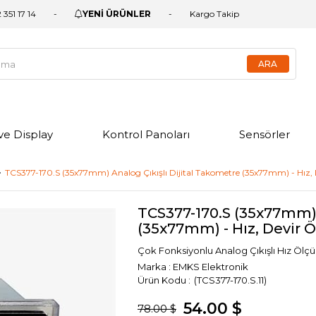
 351 17 14
YENİ ÜRÜNLER
Kargo Takip
ve Display
Kontrol Panoları
Sensörler
TCS377-170.S (35x77mm) Analog Çıkışlı Dijital Takometre (35x77mm) - Hız
TCS377-170.S (35x77mm) 
(35x77mm) - Hız, Devir
Çok Fonksiyonlu Analog Çıkışlı Hız Ölç
Marka
:
EMKS Elektronik
(TCS377-170.S.11)
54.00 $
78.00 $