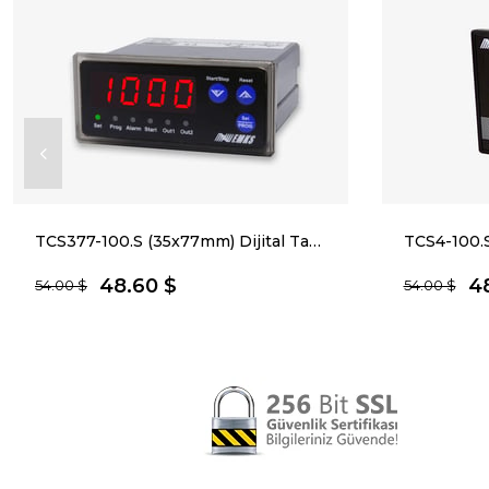
TCS377-100.S (35x77mm) Dijital Takometre
48.60 $
4
54.00 $
54.00 $