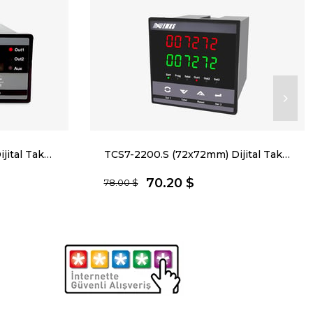
TCS37-100.S (36x72mm) Dijital Takometre
TCS7-2200.S (72x72mm) Dijital Takometre
70.20 $
78.00 $