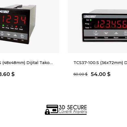
TCS4-100.S (48x48mm) Dijital Takometre
8.60 $
54.00 $
60.00 $