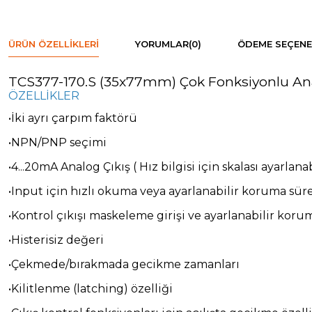
ÜRÜN ÖZELLIKLERI
YORUMLAR
(0)
ÖDEME SEÇENE
TCS377-170.S (35x77mm) Çok Fonksiyonlu Ana
ÖZELLİKLER
•İki ayrı çarpım faktörü
•NPN/PNP seçimi
•4...20mA Analog Çıkış ( Hız bilgisi için skalası ayarlana
•Input için hızlı okuma veya ayarlanabilir koruma süre
•Kontrol çıkışı maskeleme girişi ve ayarlanabilir koru
•Histerisiz değeri
•Çekmede/bırakmada gecikme zamanları
•Kilitlenme (latching) özelliği