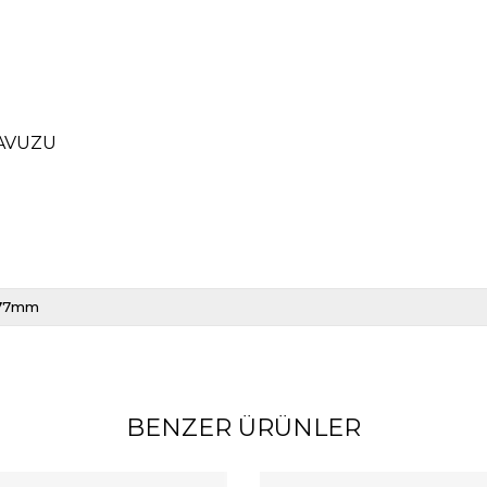
LAVUZU
77mm
BENZER ÜRÜNLER