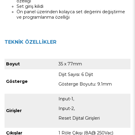
özelliği
Set giriş kilidi
Ön panel üzerinden kolayca set değerini değiştirme
ve programlanma özelliği
TEKNİK ÖZELLİKLER
Boyut
35 x 77mm
Dijit Sayısı: 6 Dijit
Gösterge
Gösterge Boyutu: 9.1mm
Input-1,
Input-2,
Girişler
Reset Dijital Girişleri
Çıkışlar
1 Röle Çıkışı (8A@ 250Vac)