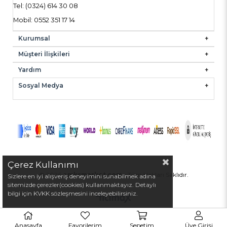
Tel: (0324) 614 30 08
Mobil: 0552 351 17 14
Kurumsal
Müşteri İlişkileri
Yardım
Sosyal Medya
Çerez Kullanımı
© 2026
emksmarket.com
- Tüm Hakları Saklıdır.
Sizlere en iyi alışveriş deneyimini sunabilmek adına
sitemizde çerezler(cookies) kullanmaktayız. Detaylı
bilgi için KVKK sözleşmesini inceleyebilirsiniz.
Anasayfa
Favorilerim
Sepetim
Üye Girişi