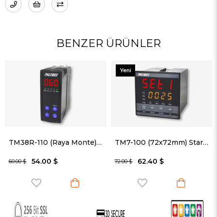
BENZER ÜRÜNLER
Yeni
Yeni
Ürün
Ürün
TM38R-110 (Raya Monte) Zaman Rölesi
TM7-100 (72x72mm) Start Girişli Çok Fonksiyonlu Zaman Rölesi
54.00 $
62.40 $
 $
72.00 $
84.00 $