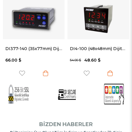
DI377-140 (35x77mm) Dijital İndikatör
DI4-100 (48x48mm) Dijital İndikatör
48.60 $
51.30 $
54.00 $
57.00 $
BIZDEN HABERLER