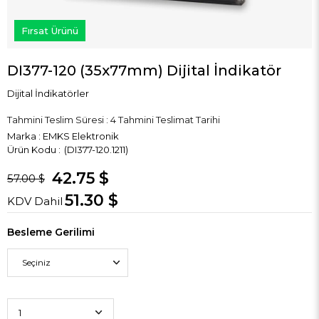
Fırsat Ürünü
DI377-120 (35x77mm) Dijital İndikatör
Dijital İndikatörler
Tahmini Teslim Süresi
:
4 Tahmini Teslimat Tarihi
Marka
:
EMKS Elektronik
(DI377-120.1211)
42.75 $
57.00 $
51.30 $
KDV Dahil
Besleme Gerilimi