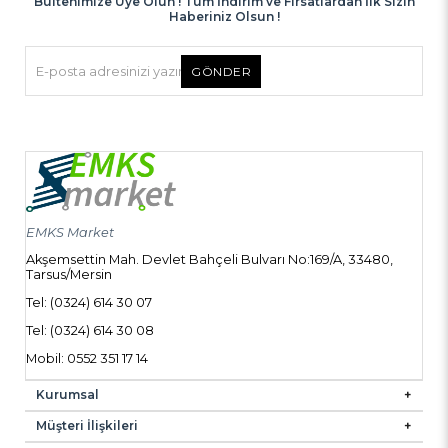
Bültenimize Üye Olun ! Tüm İndirim ve Fırsatlardan İlk Sizin
Haberiniz Olsun !
GÖNDER
EMKS Market
Akşemsettin Mah. Devlet Bahçeli Bulvarı No:169/A, 33480,
Tarsus/Mersin
Tel: (0324) 614 30 07
Tel: (0324) 614 30 08
Mobil: 0552 351 17 14
Kurumsal
Müşteri İlişkileri