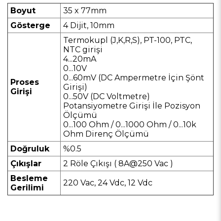
Boyut
35 x 77mm
Gösterge
4 Dijit, 10mm
Termokupl (J,K,R,S), PT-100, PTC,
NTC girişi
4...20mA
0...10V
0...60mV (DC Ampermetre İçin Şönt
Proses
Girişi)
Girişi
0...50V (DC Voltmetre)
Potansiyometre Girişi İle Pozisyon
Ölçümü
0...100 Ohm / 0...1000 Ohm / 0...10k
Ohm Direnç Ölçümü
Doğruluk
%0.5
Çıkışlar
2 Röle Çıkışı ( 8A@250 Vac )
Besleme
220 Vac, 24 Vdc, 12 Vdc
Gerilimi