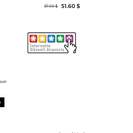
51.60 $
57.00 $
lsun
R