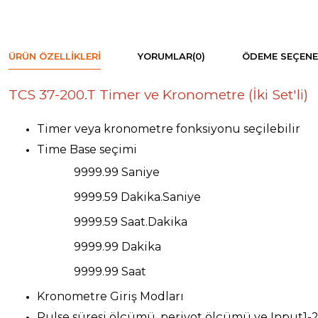
ÜRÜN ÖZELLIKLERI
YORUMLAR
(0)
ÖDEME SEÇENE
TCS 37-200.T Timer ve Kronometre (İki Set'li)
Timer veya kronometre fonksiyonu seçilebilir
Time Base seçimi
9999.99 Saniye
9999.59 Dakika.Saniye
9999.59 Saat.Dakika
9999.99 Dakika
9999.99 Saat
Kronometre Giriş Modları
Pulse süresi ölçümü, periyot ölçümü ve Input1-