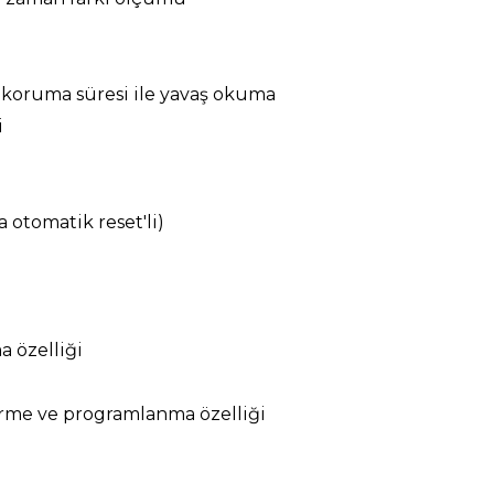
)
r koruma süresi ile yavaş okuma
i
a otomatik reset'li)
 özelliği
irme ve programlanma özelliği