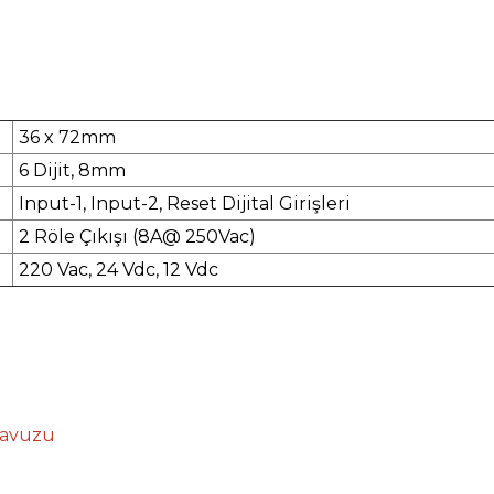
36 x 72mm
6 Dijit, 8mm
Input-1, Input-2, Reset Dijital Girişleri
2 Röle Çıkışı (8A@ 250Vac)
220 Vac, 24 Vdc, 12 Vdc
lavuzu