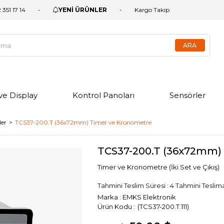
 351 17 14
YENİ ÜRÜNLER
Kargo Takip
ve Display
Kontrol Panoları
Sensörler
ler
TCS37-200.T (36x72mm) Timer ve Kronometre
TCS37-200.T (36x72mm)
Timer ve Kronometre (İki Set ve Çıkış)
Tahmini Teslim Süresi
:
4 Tahmini Teslima
Marka
:
EMKS Elektronik
(TCS37-200.T.111)