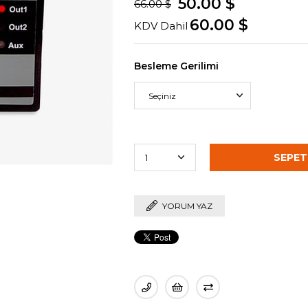
50.00 $
66.00 $
60.00 $
KDV Dahil
Besleme Gerilimi
YORUM YAZ