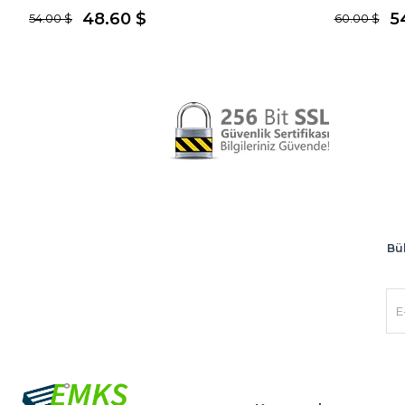
48.60 $
5
54.00 $
60.00 $
Bül