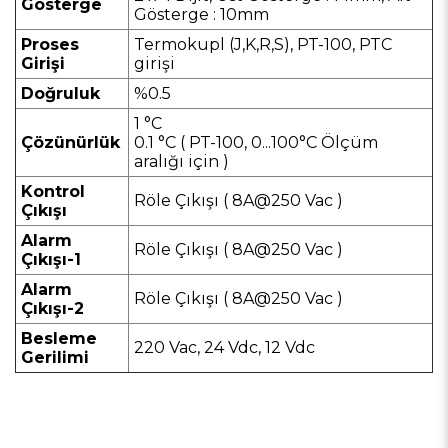
Gösterge
Gösterge : 10mm
Proses
Termokupl (J,K,R,S), PT-100, PTC
Girişi
girişi
Doğruluk
%0.5
1 °C
Çözünürlük
0.1 °C ( PT-100, 0...100°C Ölçüm
aralığı için )
Kontrol
Röle Çıkışı ( 8A@250 Vac )
Çıkışı
Alarm
Röle Çıkışı ( 8A@250 Vac )
Çıkışı-1
Alarm
Röle Çıkışı ( 8A@250 Vac )
Çıkışı-2
Besleme
220 Vac, 24 Vdc, 12 Vdc
Gerilimi