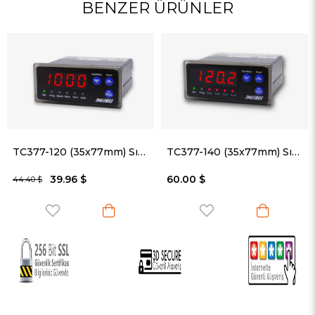
BENZER ÜRÜNLER
TC377-120 (35x77mm) Sıcaklık Kontrol Cihazı
TC377-140 (35x77mm) Sıcaklık Kontrol Cihazı
9.96 $
60.00 $
37
42.00 $