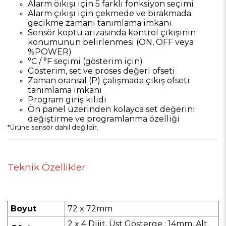
Alarm öıkışı için 5 farklı fonksiyon seçimi
Alarm çıkışı için çekmede ve bırakmada
gecikme zamanı tanımlama imkanı
Sensör koptu arızasında kontrol çıkışının
konumunun belirlenmesi (ON, OFF veya
%POWER)
°C / °F seçimi (gösterim için)
Gösterim, set ve proses değeri ofseti
Zaman oransal (P) çalışmada çıkış ofseti
tanımlama imkanı
Program giriş kilidi
Ön panel üzerinden kolayca set değerini
değiştirme ve programlanma özelliği
*Ürüne sensör dahil değildir.
Teknik Özellikler
Boyut
72 x 72mm
2 x 4 Dijit, Üst Gösterge : 14mm, Alt