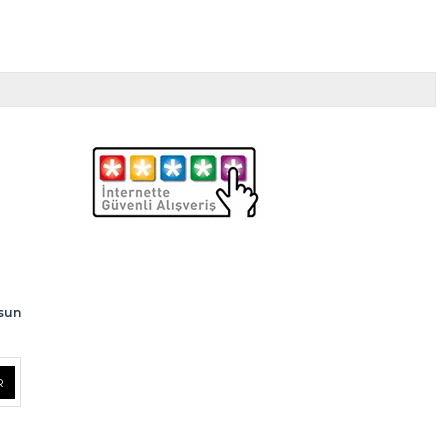
lsun
R