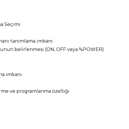
ma Seçimi
manı tanımlama imkanı
numunun belirlenmesi (ON, OFF veya %POWER)
ama imkanı
irme ve programlanma özelliği