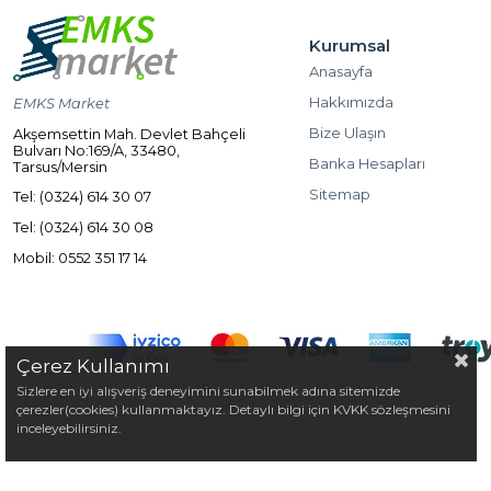
Kurumsal
Anasayfa
Hakkımızda
EMKS Market
Bize Ulaşın
Akşemsettin Mah. Devlet Bahçeli
Bulvarı No:169/A, 33480,
Banka Hesapları
Tarsus/Mersin
Sitemap
Tel: (0324) 614 30 07
Tel: (0324) 614 30 08
Mobil: 0552 351 17 14
Çerez Kullanımı
Sizlere en iyi alışveriş deneyimini sunabilmek adına sitemizde
çerezler(cookies) kullanmaktayız. Detaylı bilgi için KVKK sözleşmesini
inceleyebilirsiniz.