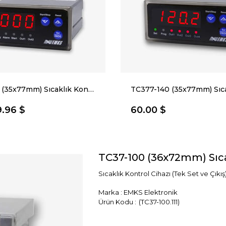
TC377-120 (35x77mm) Sıcaklık Kontrol Cihazı
9.96 $
60.00 $
TC37-100 (36x72mm) Sıca
Sıcaklık Kontrol Cihazı (Tek Set ve Çıkış
Marka
:
EMKS Elektronik
(TC37-100.111)