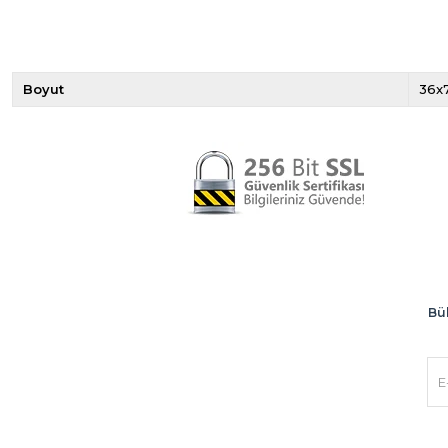
Boyut
36
Bül