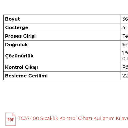
Boyut
36
Gösterge
4 
Proses Girişi
Te
Doğruluk
%0
1 
Çözünürlük
0.
Kontrol Çıkışı
Rö
Besleme Gerilimi
22
TC37-100 Sıcaklık Kontrol Cihazı Kullanım Kıla