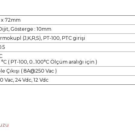
 x 72mm
Dijit, Gösterge : 10mm
rmokupl (J,K,R,S), PT-100, PTC girişi
.5
°C
1 °C ( PT-100, 0...100°C Ölçüm aralığı için )
le Çıkışı ( 8A@250 Vac )
0 Vac, 24 Vdc, 12 Vdc
vuzu