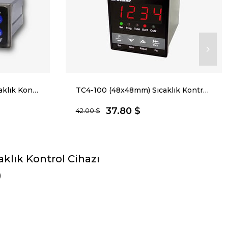
TC377-140 (35x77mm) Sıcaklık Kontrol Cihazı
TC4-100 (48x48mm) Sıcaklık Kontrol Cihazı
37.80 $
42.00 $
klık Kontrol Cihazı
)