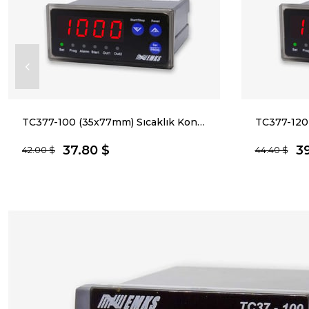
TC377-100 (35x77mm) Sıcaklık Kontrol Cihazı
37.80 $
3
42.00 $
44.40 $