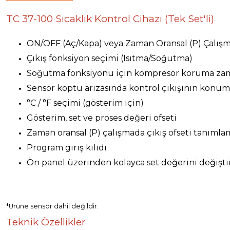
TC 37-100 Sıcaklık Kontrol Cihazı (Tek Set'li)
ON/OFF (Aç/Kapa) veya Zaman Oransal (P) Çalış
Çıkış fonksiyon seçimi (Isıtma/Soğutma)
Soğutma fonksiyonu için kompresör koruma za
Sensör koptu arızasında kontrol çıkışının ko
°C / °F seçimi (gösterim için)
Gösterim, set ve proses değeri ofseti
Zaman oransal (P) çalışmada çıkış ofseti tanıml
Program giriş kilidi
Ön panel üzerinden kolayca set değerini değişt
*Ürüne sensör dahil değildir.
Teknik Özellikler