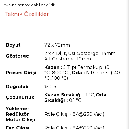
*Ürüne sensör dahil değildir.
Teknik Özellikler
Boyut
72 x 72mm
2 x 4 Dijit, Üst Gösterge : 14mm,
Gösterge
Alt Gösterge : 10mm
Kazan :
J Tipi Termokupl (0
Proses Girişi
°C...800 °C),
Oda :
NTC Girişi (-40
°C...100 °C)
Doğruluk
% 0.5
Kazan Sıcaklığı :
1 °C,
Oda
Çözünürlük
Sıcaklığı :
0.1 °C
Yükleme-
Redüktör
Röle Çıkışı ( 8A@250 Vac )
Motor Çıkışı
Fan Çıkışı
Röle Çıkışı ( 8A@250 Vac )