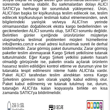
süresinde sarkma olabilir. Bu sarkmalardan dolayı ALICI
SATICI'ya herhangi bir sorumluluk yükleyemez. Ürün,
ALICI’dan başka bir kişi/kuruluşa teslim edilecek ise, teslim
edilecek kişi/kuruluşun teslimatı kabul etmemesinden, sevk
bilgilerindeki yanlışlık ve/veya ALICI'nın yerinde
olmamasından doğabilecek ekstra kargo bedellerinden ve
gecikmelerden ALICI sorumlu olup, SATICI sorumlu değildir.
Belirtilen günler içeriğinde ürün/ürünler müşteriye
ulaşmadıysa teslimat problemleri müşteri hizmetlerine
info@emks.com.tr
e-mail adresi kullanılmak sureti ile derhal
bildirilmelidir. Zarar görmüş paket durumunda; Zarar görmüş
paketler teslim alınmayarak Kargo Şirketi yetkilisine tutanak
tutturulmalıdır. Eğer Kargo Şirketi yetkilisi paketin hasarlı
olmadığı görüşünde ise, paketin orada açılarak ürünlerin
hasarsız teslim edildiğini kontrol ettirme ve durumun yine bir
tutanakla tespit edilmesini isteme hakkı ALICI'da vardır.
Paket ALICI tarafından teslim alındıktan sonra Kargo
Şirketinin görevini tam olarak yaptığı kabul edilmiş olur.
Paket kabul edilmemiş ve tutanak tutulmuş ise, durum,
tutanağın ALICI’da kalan kopyasıyla birlikte en kısa
zamanda SATICI'ya bildirilmelidir.