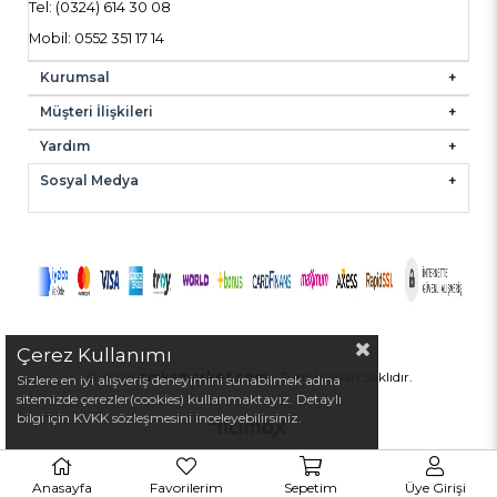
Tel: (0324) 614 30 08
Mobil: 0552 351 17 14
Kurumsal
Müşteri İlişkileri
Yardım
Sosyal Medya
Çerez Kullanımı
© 2026
emksmarket.com
- Tüm Hakları Saklıdır.
Sizlere en iyi alışveriş deneyimini sunabilmek adına
sitemizde çerezler(cookies) kullanmaktayız. Detaylı
bilgi için KVKK sözleşmesini inceleyebilirsiniz.
Anasayfa
Favorilerim
Sepetim
Üye Girişi