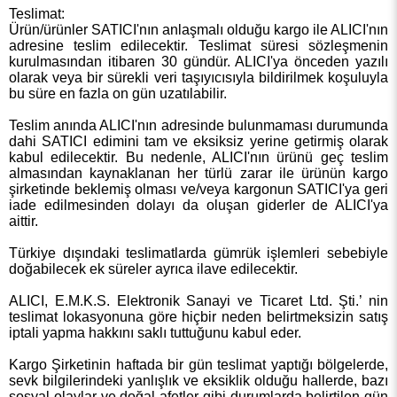
Teslimat:
Ürün/ürünler SATICI'nın anlaşmalı olduğu kargo ile ALICI'nın
adresine teslim edilecektir. Teslimat süresi sözleşmenin
kurulmasından itibaren 30 gündür. ALICI'ya önceden yazılı
olarak veya bir sürekli veri taşıyıcısıyla bildirilmek koşuluyla
bu süre en fazla on gün uzatılabilir.
Teslim anında ALICI'nın adresinde bulunmaması durumunda
dahi SATICI edimini tam ve eksiksiz yerine getirmiş olarak
kabul edilecektir. Bu nedenle, ALICI'nın ürünü geç teslim
almasından kaynaklanan her türlü zarar ile ürünün kargo
şirketinde beklemiş olması ve/veya kargonun SATICI'ya geri
iade edilmesinden dolayı da oluşan giderler de ALICI'ya
aittir.
Türkiye dışındaki teslimatlarda gümrük işlemleri sebebiyle
doğabilecek ek süreler ayrıca ilave edilecektir.
ALICI, E.M.K.S. Elektronik Sanayi ve Ticaret Ltd. Şti.’ nin
teslimat lokasyonuna göre hiçbir neden belirtmeksizin satış
iptali yapma hakkını saklı tuttuğunu kabul eder.
Kargo Şirketinin haftada bir gün teslimat yaptığı bölgelerde,
sevk bilgilerindeki yanlışlık ve eksiklik olduğu hallerde, bazı
sosyal olaylar ve doğal afetler gibi durumlarda belirtilen gün